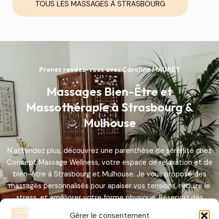
TOUS LES MASSAGES À STRASBOURG
Prenez rendez-vous avec Caroline MAUREY
Massages Bien-Être et
Massothérapie à Strasbourg &
Mulhouse
N'attendez plus, découvrez une parenthèse de sérénité chez
Concept Massage Wellness, votre espace de relaxation et de
bien-être à Strasbourg et Mulhouse. Je vous propose des
massages personnalisés pour apaiser vos tensions, réduire le
stress, et améliorer votre forme physique. Réservez dès
maintenant votre massage bien-être en Alsace pour une
Gérer le consentement